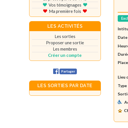
Vos témoignages
Ma première fois
Exc
LES ACTIVITÉS
Intit
Les sorties
Date
Proposer une sortie
Heure
Les membres
Durée
Créer un compte
Plac
Partager
Lieu 
LES SORTIES PAR DATE
Type 
Sorti
A
C