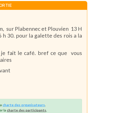
ORTIE
 sur Plabennec et Plouvien 13 H
h 30. pour la galette des rois a la
 je fait le café. bref ce que vous
aires
vant
la
charte des organisateurs
.
er la
charte des participants
.