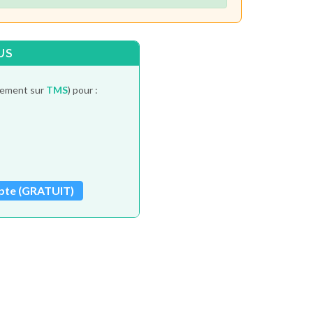
US
itement sur
TMS
) pour :
pte (GRATUIT)