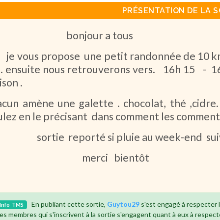
PRÉSENTATION DE LA S
onjour a tous
 vous propose une petit randonnée de 10 km,
 . ensuite nous retrouverons vers. 16h 15 - 16 
son .
acun amène une galette . chocolat, thé ,cidre.
ulez en le précisant dans comment les comment
rtie reporté si pluie au week-end sui
erci bientôt
En publiant cette sortie,
Guytou29
s'est engagé à respecter 
Info
TMS
es membres qui s'inscrivent à la sortie s'engagent quant à eux à respect