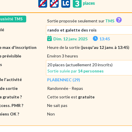
lusivité TMS
Sortie proposée seulement sur
TMS
ulé
rando et galette des rois
Dim. 12 janv. 2025
13:45
 max d'inscription
Heure de la sortie (
jusqu'au 12 janv. à 13:45
)
 prévisible
Environ 3 heures
es
20 places (actuellement 20 inscrits)
Sortie suivie par
14 personnes
de l'activité
PLABENNEC (29)
de sortie
Randonnée
- Repas
e gratuite ?
Cette sortie est
gratuite
ccess. PMR ?
Ne sait pas
hiens OK ?
Non