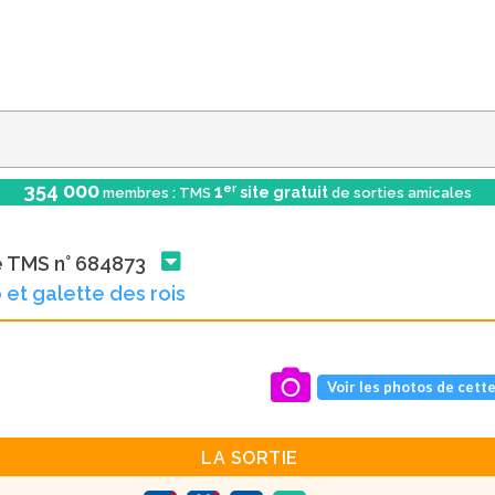
354 000
er
1
site gratuit
membres : TMS
de sorties amicales
e TMS n° 684873
 et galette des rois
Voir les photos de cette
LA SORTIE