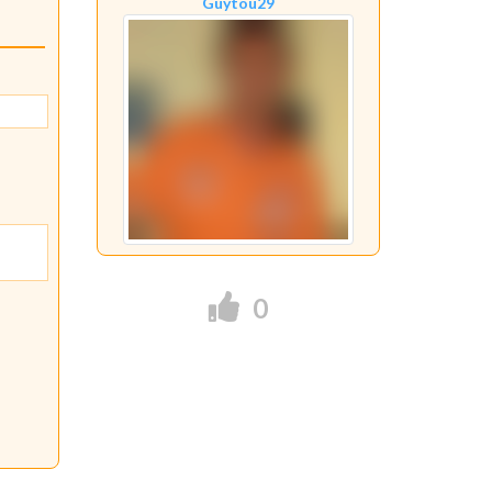
Guytou29
0