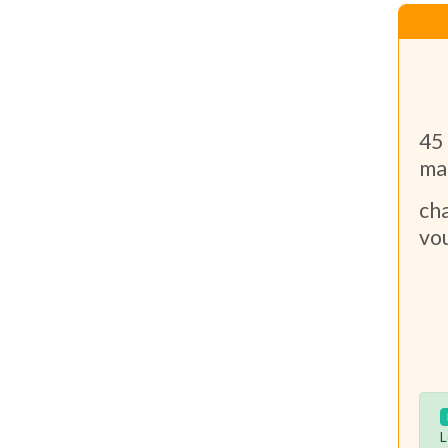
b
je
45
mai
ch
vo
so
m
L