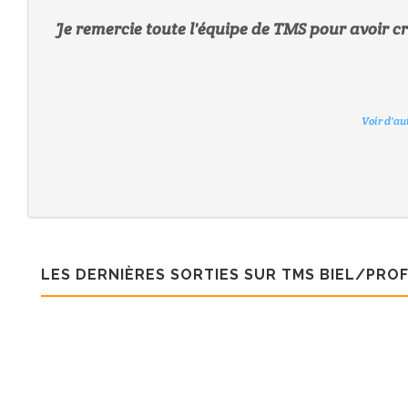
Je remercie toute l'équipe de TMS pour avoir cr
Voir d'au
Voir d'au
Voir d'au
Voir d'au
Voir d'au
Voir d'au
Voir d'au
LES DERNIÈRES SORTIES SUR TMS BIEL/PROF