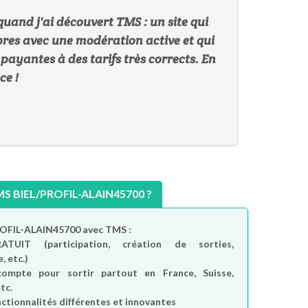
quand j'ai découvert TMS : un site qui
bres avec une modération active et qui
yantes à des tarifs très corrects. En
ce !
 BIEL/PROFIL-ALAIN45700 ?
PROFIL-ALAIN45700 avec TMS :
RATUIT
(participation, création de sorties,
, etc.)
compte
pour sortir partout en France, Suisse,
tc.
nctionnalités différentes et innovantes