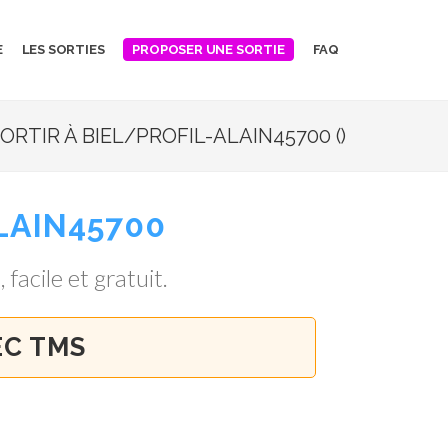
E
LES SORTIES
FAQ
PROPOSER UNE SORTIE
RTIR À BIEL/PROFIL-ALAIN45700 ()
LAIN45700
 facile et gratuit.
EC TMS