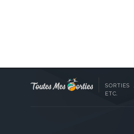
SORTIES 
ETC.