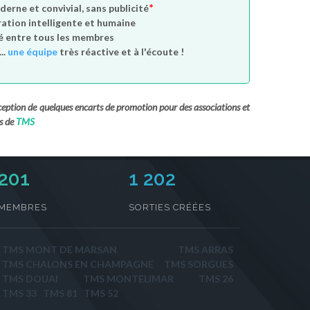
*
derne et convivial, sans publicité
tion intelligente et humaine
é entre tous les membres
..
une équipe
très réactive et à l'écoute !
exception de quelques encarts de promotion pour des associations et
s de
TMS
222
1 202
MEMBRES
SORTIES CRÉÉES
TMS MONT DE MARSAN
TMS ARRAS
TMS CHALONS EN CHAMPAGNE
TMS SORGUES
TMS DOUAI
TMS MONTELIMAR
TMS 26
TMS 33
TMS 81
TMS 52