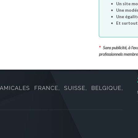
Un site mo
Une modéra
Une égalit
Et surtout.
*
Sans publicité, à l'
professionnels membre
AMICALES FRANCE, SUISSE, BELGIQUE,