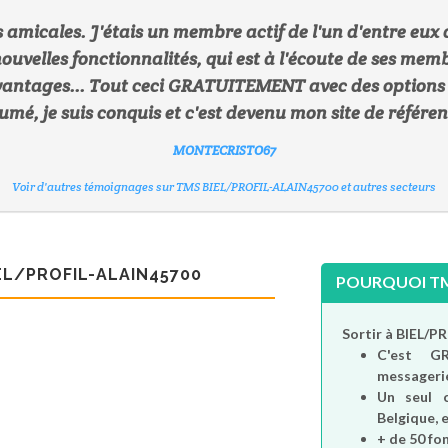
es amicales. J'étais un membre actif de l'un d'entre eux 
ouvelles fonctionnalités, qui est à l'écoute de ses mem
CITRONVERT
GWEN29200
CHELYNE
antages... Tout ceci GRATUITEMENT avec des options pa
PHILOU88
Voir d'autres témoignages sur TMS BIEL/PROFIL-ALAIN45700 et autres secteurs
Voir d'autres témoignages sur TMS BIEL/PROFIL-ALAIN45700 et autres secteurs
Voir d'autres témoignages sur TMS BIEL/PROFIL-ALAIN45700 et autres secteurs
umé, je suis conquis et c'est devenu mon site de référen
KITITI
Voir d'autres témoignages sur TMS BIEL/PROFIL-ALAIN45700 et autres secteurs
MONTECRISTO67
Voir d'autres témoignages sur TMS BIEL/PROFIL-ALAIN45700 et autres secteurs
Voir d'autres témoignages sur TMS BIEL/PROFIL-ALAIN45700 et autres secteurs
EL/PROFIL-ALAIN45700
POURQUOI TMS
Sortir à BIEL/
C'est
G
messagerie
Un seul 
Belgique, e
+ de 50 fo