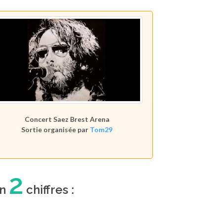
Concert Saez Brest Arena
Sortie organisée par
Tom29
2
en
chiffres :