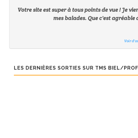
Votre site est super à tous points de vue ! Je vi
mes balades. Que c'est agréable d
Voir d'a
Voir d'a
Voir d'a
Voir d'a
Voir d'a
Voir d'a
Voir d'a
Voir d'a
LES DERNIÈRES SORTIES SUR TMS BIEL/PRO