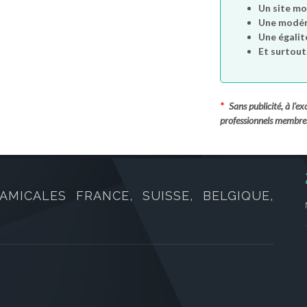
Un site mo
Une modéra
Une égalit
Et surtout.
*
Sans publicité, à l'
professionnels membre
AMICALES FRANCE, SUISSE, BELGIQUE,