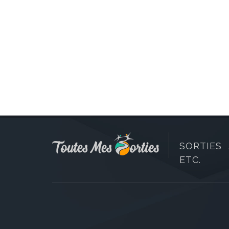
SORTIES 
ETC.