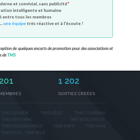
*
derne et convivial, sans publicité
tion intelligente et humaine
é entre tous les membres
..
une équipe
très réactive et à l'écoute !
exception de quelques encarts de promotion pour des associations et
s de
TMS
234
1 202
MEMBRES
SORTIES CRÉÉES
TMS LEUVEN
TMS LIÈGE
TMS TOURNAI
TMS ANTOING
TMS BOECHOUT
TMS OUDENAARDE
TMS VWV
TMS VAN
TMS VOV
TMS WLX