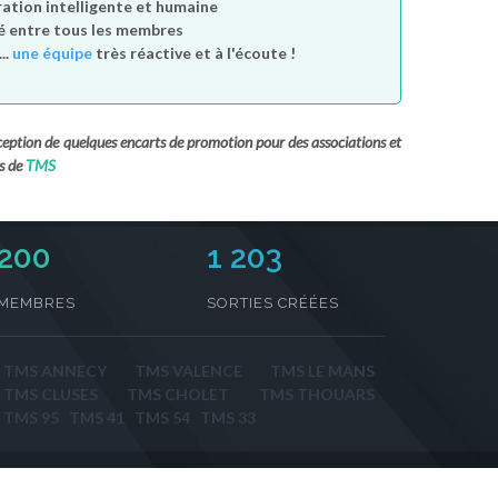
tion intelligente et humaine
é entre tous les membres
..
une équipe
très réactive et à l'écoute !
exception de quelques encarts de promotion pour des associations et
s de
TMS
230
1 203
MEMBRES
SORTIES CRÉÉES
TMS ANNECY
TMS VALENCE
TMS LE MANS
TMS CLUSES
TMS CHOLET
TMS THOUARS
TMS 95
TMS 41
TMS 54
TMS 33
act
/
Sorties par département
/
Sortir par ville