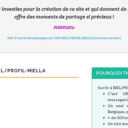
 investies pour la création de ce site et qui donnent de 
offre des moments de partage si précieux !
SOLEILDOR
TARTINE60800
PUSSYCAT17
JAVA6255
Voir d'autres témoignages sur TMS BIEL/PROFIL-MIELLA et autres secteurs
MOONLIGHT54
COCONUT10
DANYEL17
Voir d'autres témoignages sur TMS BIEL/PROFIL-MIELLA et autres secteurs
Voir d'autres témoignages sur TMS BIEL/PROFIL-MIELLA et autres secteurs
Voir d'autres témoignages sur TMS BIEL/PROFIL-MIELLA et autres secteurs
Voir d'autres témoignages sur TMS BIEL/PROFIL-MIELLA et autres secteurs
Voir d'autres témoignages sur TMS BIEL/PROFIL-MIELLA et autres secteurs
Voir d'autres témoignages sur TMS BIEL/PROFIL-MIELLA et autres secteurs
EL/PROFIL-MIELLA
POURQUOI TMS
Sortir à BIEL/P
C'est
G
messagerie
Un seul 
Belgique, e
+ de 50 fo
Un site mo