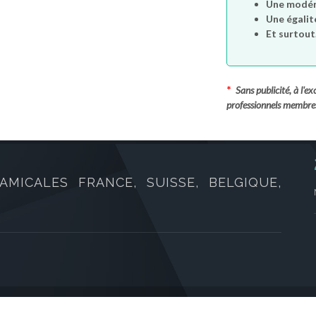
Une modéra
Une égalit
Et surtout.
*
Sans publicité, à l'
professionnels membre
AMICALES FRANCE, SUISSE, BELGIQUE,
oits réservés.
CGVU
/
Mentions légales
/
Cont