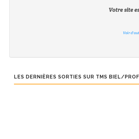
Votre site e
Voir d'au
Voir d'au
Voir d'au
Voir d'au
Voir d'au
Voir d'au
Voir d'au
Voir d'au
LES DERNIÈRES SORTIES SUR TMS BIEL/PRO