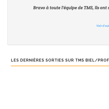
Bravo à toute l'équipe de TMS, ils ont su
Voir d'au
Voir d'au
Voir d'au
Voir d'au
Voir d'au
Voir d'au
LES DERNIÈRES SORTIES SUR TMS BIEL/PROF