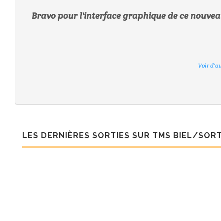
Bravo pour l'interface graphique de ce nouveau 
Voir d'a
Voir d'a
Voir d'a
Voir d'a
Voir d'a
Voir d'a
Voir d'a
Voir d'a
LES DERNIÈRES SORTIES SUR TMS BIEL/SORT