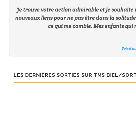
Je trouve votre action admirable et je souhaite 
nouveaux liens pour ne pas être dans la solitude
ce qui me comble. Mes enfants qui n
Voir d'a
Voir d'a
Voir d'a
Voir d'a
Voir d'a
Voir d'a
Voir d'a
LES DERNIÈRES SORTIES SUR TMS BIEL/SORT