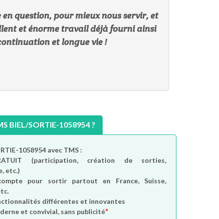
se en question, pour mieux nous servir, et
ent et énorme travail déjà fourni ainsi
continuation et longue vie !
 BIEL/SORTIE-1058954 ?
ORTIE-1058954 avec TMS :
RATUIT
(participation, création de sorties,
, etc.)
compte
pour sortir partout en France, Suisse,
tc.
nctionnalités différentes et innovantes
*
derne et convivial, sans publicité