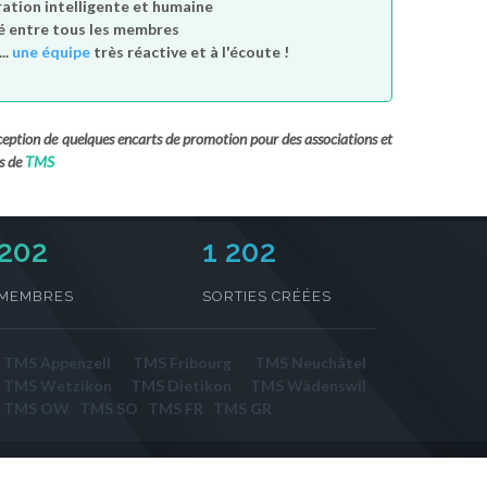
tion intelligente et humaine
é entre tous les membres
..
une équipe
très réactive et à l'écoute !
exception de quelques encarts de promotion pour des associations et
s de
TMS
232
1 202
MEMBRES
SORTIES CRÉÉES
TMS Appenzell
TMS Fribourg
TMS Neuchâtel
TMS Wetzikon
TMS Dietikon
TMS Wädenswil
TMS OW
TMS SO
TMS FR
TMS GR
/
Contact
/
Sorties par date
/
Sortir par ville