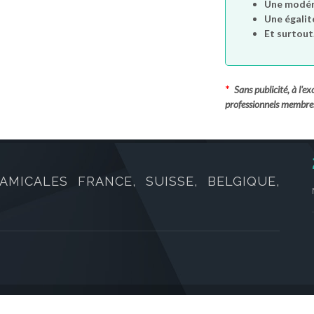
Une modéra
Une égalit
Et surtout.
*
Sans publicité, à l'
professionnels membre
AMICALES FRANCE, SUISSE, BELGIQUE,
oits réservés.
CGVU
/
Mentions légales