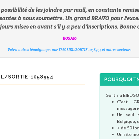
, possibilité de les joindre par mail, en constante remi
essantes à nous soumettre. Un grand BRAVO pour l'excell
RANDORANDO
TABASCO
NATH1712
oujours mises en avant s'il y a peu d'inscriptions. Bonne 
TARTINE60800
MAAG83
Voir d'autres témoignages sur TMS BIEL/SORTIE-1058954 et autres secteurs
Voir d'autres témoignages sur TMS BIEL/SORTIE-1058954 et autres secteurs
Voir d'autres témoignages sur TMS BIEL/SORTIE-1058954 et autres secteurs
ROIDETREFLE
AGATTE
ROSA10
Voir d'autres témoignages sur TMS BIEL/SORTIE-1058954 et autres secteurs
Voir d'autres témoignages sur TMS BIEL/SORTIE-1058954 et autres secteurs
Voir d'autres témoignages sur TMS BIEL/SORTIE-1058954 et autres secteurs
Voir d'autres témoignages sur TMS BIEL/SORTIE-1058954 et autres secteurs
Voir d'autres témoignages sur TMS BIEL/SORTIE-1058954 et autres secteurs
EL/SORTIE-1058954
POURQUOI TMS
Sortir à BIEL/S
C'est
G
messagerie
Un seul 
Belgique, e
+ de 50 fo
Un site mo