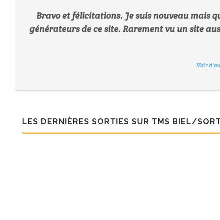
Bravo et félicitations. Je suis nouveau mais que
générateurs de ce site. Rarement vu un site auss
Voir d'a
Voir d'a
Voir d'a
Voir d'a
Voir d'a
Voir d'a
Voir d'a
LES DERNIÈRES SORTIES SUR TMS BIEL/SORT