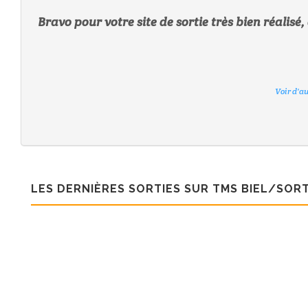
Bravo pour votre site de sortie très bien réalis
Voir d'a
Voir d'a
Voir d'a
Voir d'a
Voir d'a
Voir d'a
LES DERNIÈRES SORTIES SUR TMS BIEL/SORT