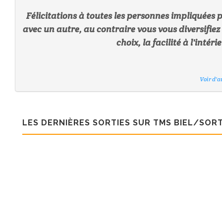
Félicitations à toutes les personnes impliquées p
avec un autre, au contraire vous vous diversifie
choix, la facilité à l'inté
Voir d'a
Voir d'a
Voir d'a
Voir d'a
Voir d'a
Voir d'a
Voir d'a
LES DERNIÈRES SORTIES SUR TMS BIEL/SORT