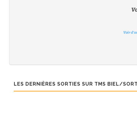
Vo
Voir d'a
Voir d'a
Voir d'a
Voir d'a
Voir d'a
Voir d'a
LES DERNIÈRES SORTIES SUR TMS BIEL/SORT