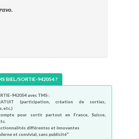
bravo.
 BIEL/SORTIE-942054 ?
ORTIE-942054 avec TMS :
RATUIT
(participation, création de sorties,
, etc.)
compte
pour sortir partout en France, Suisse,
tc.
nctionnalités différentes et innovantes
*
derne et convivial, sans publicité