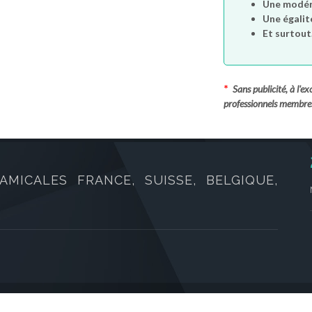
Une modéra
Une égalit
Et surtout.
*
Sans publicité, à l'
professionnels membre
AMICALES FRANCE, SUISSE, BELGIQUE,
oits réservés.
CGVU
/
Mentions légales
/