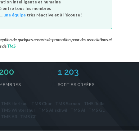
tion intelligente et humaine
é entre tous les membres
..
une équipe
très réactive et à l'écoute !
exception de quelques encarts de promotion pour des associations et
s de
TMS
230
1 203
MEMBRES
SORTIES CRÉÉES
TMS Herisau
TMS Chur
TMS Sarnen
TMS Bulle
TMS Winterthur
TMS Allschwil
TMS AI
TMS GL
TMS AR
TMS GE
Contact
/
Sorties par activité
/
Sortir par ville