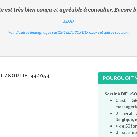
te est très bien conçu et agréable à consulter. Encore 
CACACOTINE
NATH1712
CHRIST21
KLOD
ODESSA
Voir d'autres témoignages sur TMS BIEL/SORTIE-942054 et autres secteurs
Voir d'autres témoignages sur TMS BIEL/SORTIE-942054 et autres secteurs
Voir d'autres témoignages sur TMS BIEL/SORTIE-942054 et autres secteurs
Voir d'autres témoignages sur TMS BIEL/SORTIE-942054 et autres secteurs
COCONUT10
Voir d'autres témoignages sur TMS BIEL/SORTIE-942054 et autres secteurs
Voir d'autres témoignages sur TMS BIEL/SORTIE-942054 et autres secteurs
EL/SORTIE-942054
POURQUOI TMS
Sortir à BIEL/S
C'est
G
messagerie
Un seul 
Belgique, e
+ de 50 fo
Un site mo