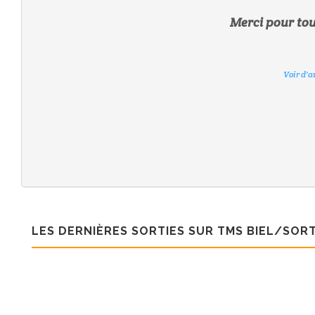
Merci pour tout
Voir d'a
Voir d'a
Voir d'a
Voir d'a
Voir d'a
Voir d'a
Voir d'a
LES DERNIÈRES SORTIES SUR TMS BIEL/SORT