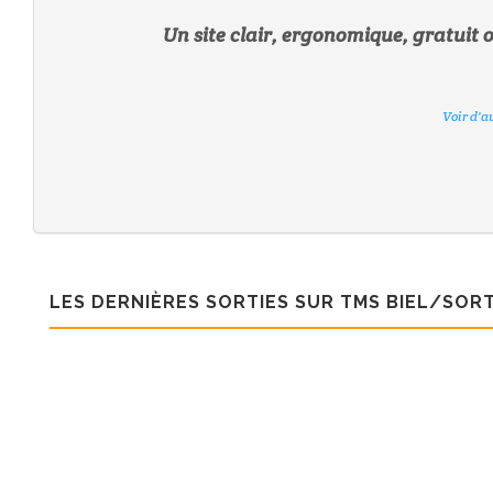
Un site clair, ergonomique, gratuit 
Voir d'a
Voir d'a
Voir d'a
Voir d'a
Voir d'a
Voir d'a
LES DERNIÈRES SORTIES SUR TMS BIEL/SORT