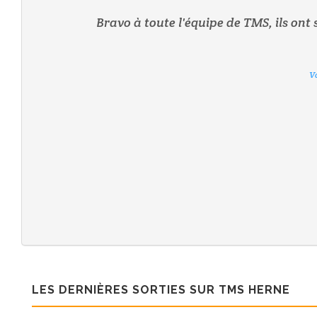
Bravo à toute l'équipe de TMS, ils ont su
V
V
V
V
V
V
LES DERNIÈRES SORTIES SUR TMS HERNE