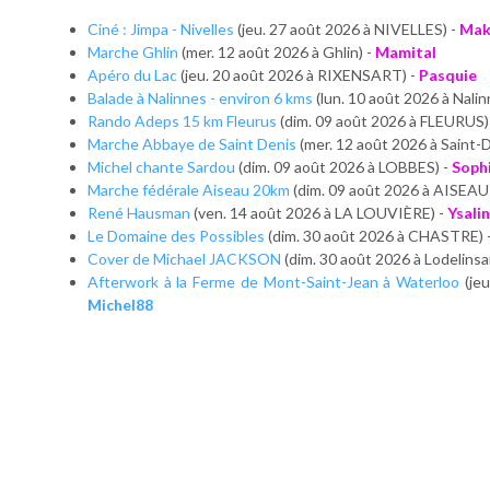
Ciné : Jimpa - Nivelles
(jeu. 27 août 2026 à NIVELLES) -
Mak
Marche Ghlin
(mer. 12 août 2026 à Ghlin) -
Mamital
Apéro du Lac
(jeu. 20 août 2026 à RIXENSART) -
Pasquie
Balade à Nalinnes - environ 6 kms
(lun. 10 août 2026 à Nalin
Rando Adeps 15 km Fleurus
(dim. 09 août 2026 à FLEURUS)
Marche Abbaye de Saint Denis
(mer. 12 août 2026 à Saint-D
Michel chante Sardou
(dim. 09 août 2026 à LOBBES) -
Soph
Marche fédérale Aiseau 20km
(dim. 09 août 2026 à AISEA
René Hausman
(ven. 14 août 2026 à LA LOUVIÈRE) -
Ysali
Le Domaine des Possibles
(dim. 30 août 2026 à CHASTRE) 
Cover de Michael JACKSON
(dim. 30 août 2026 à Lodelinsa
Afterwork à la Ferme de Mont-Saint-Jean à Waterloo
(je
Michel88