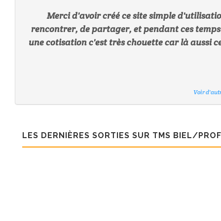
Merci d'avoir créé ce site simple d'utilisat
rencontrer, de partager, et pendant ces temps 
une cotisation c'est très chouette car là aussi
Voir d'au
Voir d'au
Voir d'au
Voir d'au
Voir d'au
Voir d'au
LES DERNIÈRES SORTIES SUR TMS BIEL/PRO