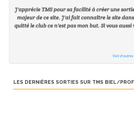
J'apprécie TMS pour sa facilité à créer une sort
majeur de ce site. J'ai fait connaître le site d
quitté le club ce n'est pas mon but. Si vous aussi
Voir d'autre
Voir d'autre
Voir d'autre
Voir d'autre
Voir d'autre
Voir d'autre
Voir d'autre
LES DERNIÈRES SORTIES SUR TMS BIEL/PRO