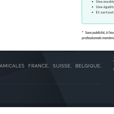
Une modéra
Une égalit
Et surtout.
*
Sans publicité, à l'
professionnels membre
AMICALES FRANCE, SUISSE, BELGIQUE,
oits réservés.
CGVU
/
Mentions légales
/
Cont