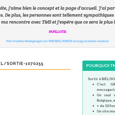
te, j'aime bien le concept et la page d'accueil. J'ai part
. De plus, les personnes sont tellement sympathiques 
KATHE
 ma rencontre avec TMS et j'espère que ce sera le plus
MUMUBZH
SYLVIE56
SIRIUS
Voir d'autres témoignages sur TMS BIEL/SORTIE-1070255 et autres secteurs
PAPILLOTE1
SYLVISITE
EDDY
Voir d'autres témoignages sur TMS BIEL/SORTIE-1070255 et autres secteurs
Voir d'autres témoignages sur TMS BIEL/SORTIE-1070255 et autres secteurs
Voir d'autres témoignages sur TMS BIEL/SORTIE-1070255 et autres secteurs
Voir d'autres témoignages sur TMS BIEL/SORTIE-1070255 et autres secteurs
Voir d'autres témoignages sur TMS BIEL/SORTIE-1070255 et autres secteurs
Voir d'autres témoignages sur TMS BIEL/SORTIE-1070255 et autres secteurs
EL/SORTIE-1070255
POURQUOI TMS
Sortir à BIEL/S
C'est
G
messagerie
Un seul 
Belgique, e
+ de 50 fo
Un site mo