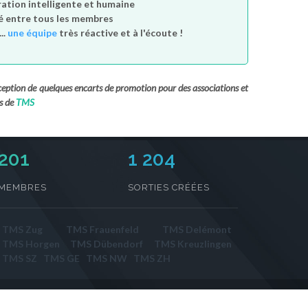
tion intelligente et humaine
é entre tous les membres
..
une équipe
très réactive et à l'écoute !
exception de quelques encarts de promotion pour des associations et
s de
TMS
231
1 204
MEMBRES
SORTIES CRÉÉES
TMS Zug
TMS Frauenfeld
TMS Delémont
TMS Horgen
TMS Dübendorf
TMS Kreuzlingen
TMS SZ
TMS GE
TMS NW
TMS ZH
act
/
Sorties par département
/
Sortir par ville