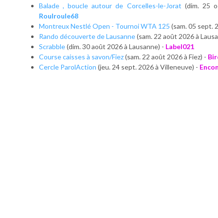
Balade , boucle autour de Corcelles-le-Jorat
(dim. 25 oc
Roulroule68
Montreux Nestlé Open - Tournoi WTA 125
(sam. 05 sept. 
Rando découverte de Lausanne
(sam. 22 août 2026 à Lausa
Scrabble
(dim. 30 août 2026 à Lausanne) -
Label021
Course caisses à savon/Fiez
(sam. 22 août 2026 à Fiez) -
Bir
Cercle ParolAction
(jeu. 24 sept. 2026 à Villeneuve) -
Encon