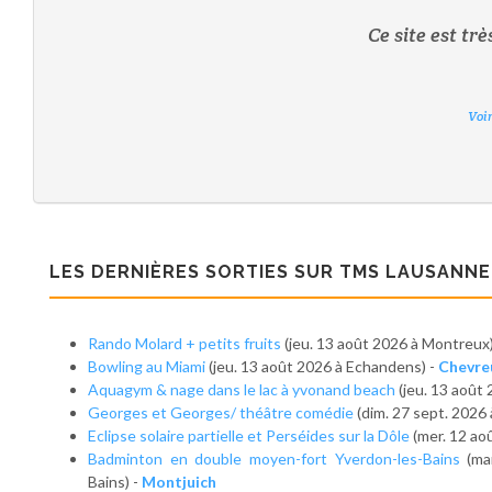
Ce site est tr
Voi
Voi
Voi
Voi
Voi
Voi
Voi
LES DERNIÈRES SORTIES SUR TMS LAUSANNE
Rando Molard + petits fruits
(jeu. 13 août 2026 à Montreux
Bowling au Miami
(jeu. 13 août 2026 à Echandens) -
Chevre
Aquagym & nage dans le lac à yvonand beach
(jeu. 13 août
Georges et Georges/ théâtre comédie
(dim. 27 sept. 2026
Eclipse solaire partielle et Perséides sur la Dôle
(mer. 12 ao
Badminton en double moyen-fort Yverdon-les-Bains
(ma
Bains) -
Montjuich