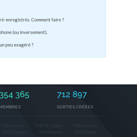
pré-enregistrés. Comment faire ?
phone (ou inversement).
 un peu exagéré ?
354 365
712 897
MEMBRES
SORTIES CRÉÉES
TMS Luzern
TMS St. Gallen
TMS Schwyz
TMS Dietikon
TMS Emmen
TMS Baden