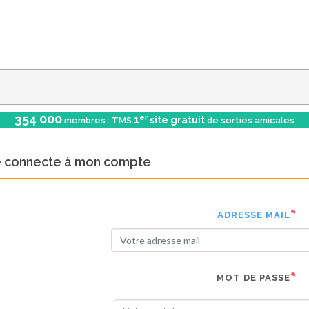
354 000
er
1
site gratuit
membres : TMS
de sorties amicales
e connecte à mon compte
ADRESSE MAIL
MOT DE PASSE