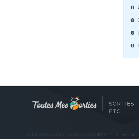
SORTIES 
ETC.
After Work en terrasse Wall Club à MURET
3 semaines