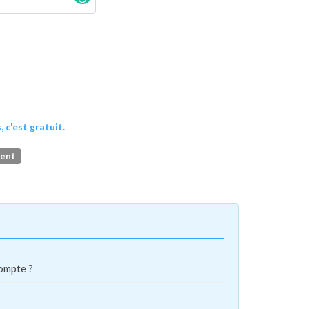
, c'est gratuit.
ment
compte ?