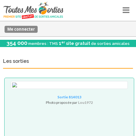
Me connecter
354 000
er
1
site gratuit
membres : TMS
de sorties amicales
Les sorties
Sortie 814013
Photo proposée par
Lou1972