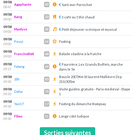
09/08
Agaphante
49
Sorti mer Pornichet
08:45
09/08
Kang
33
1 café ou 1 thé chaud
09:00
09/08
Maelyse
34
Petit déjeuner scénique et musical
09:00
09/08
Pouyi
Footing
14
09:00
09/08
FrancineB68
Balade citadine à la fraîche
68
09:00
09/08
Fourvière, Les Grands Buffets, marche
Falang
69
09:15
dans le 5e
09/08
Boucle 20(7)Km St laurent Mallièvre Dcp
Jjlh
85
09:30
211(305)m
09/08
Visite guidée, gratuite - Paris médiéval - Etape
Daha
75
09:30
1
09/08
Yan17
Footing du dimanche Rompsay
17
09:30
09/08
Filiao
Longe côté ludique
11
09:30
Sorties suivantes