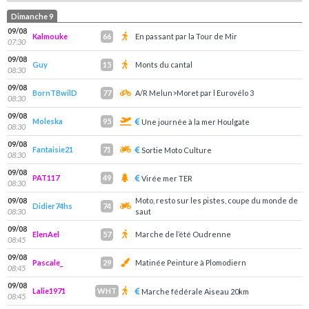
Dimanche 9
09/08
Kalmouke
En passant par la Tour de Mir
66
07:30
09/08
Guy
Monts du cantal
15
08:30
09/08
BornTBwilD
A/R Melun>Moret par l Eurovélo 3
77
08:30
09/08
Moleska
95
Une journée à la mer Houlgate
08:30
09/08
Fantaisie21
71
Sortie Moto Culture
08:30
09/08
PAT117
49
Virée mer TER
08:30
09/08
Moto, resto sur les pistes, coupe du monde de
Didier74hs
74
08:30
saut
09/08
ElenAel
Marche de l’été Oudrenne
57
08:45
09/08
Pascale_
Matinée Peinture à Plomodiern
29
08:45
09/08
Lalie1971
WHT
Marche fédérale Aiseau 20km
08:45