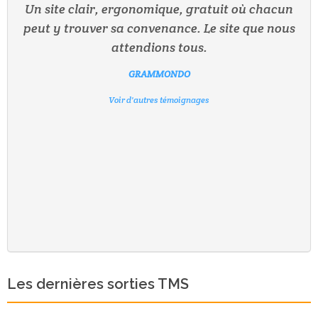
Un site clair, ergonomique, gratuit où chacun
peut y trouver sa convenance. Le site que nous
AZARELLE
attendions tous.
Voir d'autres témoignages
GRAMMONDO
Voir d'autres témoignages
JEREMYYY29
FANO
Voir d'autres témoignages
Voir d'autres témoignages
PAPILLOTE1
NATH777
Voir d'autres témoignages
Voir d'autres témoignages
Les dernières sorties TMS