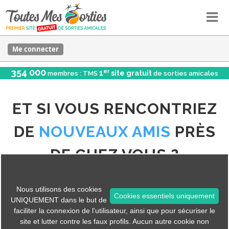
Me connecter
354 000
er
1
site gratuit
membres : TMS
de sorties amicales
ET SI VOUS RENCONTRIEZ
DE
NOUVEAUX AMIS
PRÈS
DE CHEZ VOUS ?
Participez à une randonnée, une activité yoga, une
Nous utilisons des cookies
soirée jeux, un pique-nique ou un cinéma... et
Cookies essentiels uniquement
UNIQUEMENT dans le but de
rencontrez des personnes qui partagent les
faciliter la connexion de l'utilisateur, ainsi que pour sécuriser le
site et lutter contre les faux profils. Aucun autre cookie non
mêmes loisirs que vous.