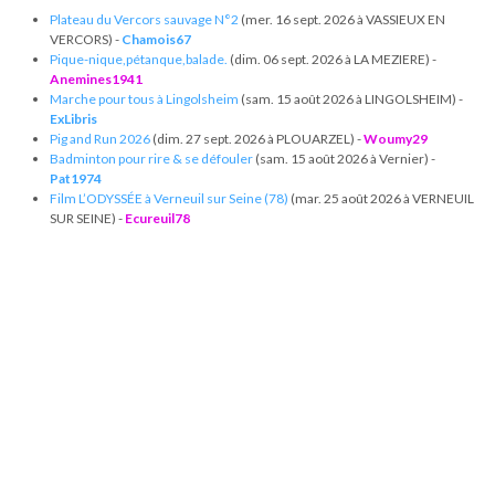
Plateau du Vercors sauvage N°2
(mer. 16 sept. 2026 à VASSIEUX EN
VERCORS) -
Chamois67
Pique-nique,pétanque,balade.
(dim. 06 sept. 2026 à LA MEZIERE) -
Anemines1941
Marche pour tous à Lingolsheim
(sam. 15 août 2026 à LINGOLSHEIM) -
ExLibris
Pig and Run 2026
(dim. 27 sept. 2026 à PLOUARZEL) -
Woumy29
Badminton pour rire & se défouler
(sam. 15 août 2026 à Vernier) -
Pat1974
Film L’ODYSSÉE à Verneuil sur Seine (78)
(mar. 25 août 2026 à VERNEUIL
SUR SEINE) -
Ecureuil78
Féria de Saint Rémy
(mer. 12 août 2026 à ST REMY DE PROVENCE) -
Bulles60
Apéro dînatoire
(sam. 15 août 2026 à ST SEBASTIEN SUR LOIRE) -
Freed85000
Sortie Plage la CIOTAT
(mar. 11 août 2026 à LA CIOTAT) -
Chyzalide57
Petite rando "le Lauza" + visite musée SPIKTRI
(dim. 30 août 2026 à
FERRALS LES CORBIERES) -
Cocinette
Copyright © 2026 Le Cube.
Cours et stages d'anglais
CGVU
Mentions légales
Contact
/
/
/