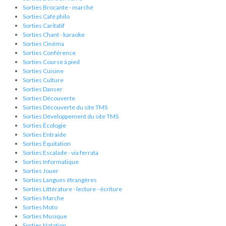
Sorties Brocante - marché
Sorties Café philo
Sorties Caritatif
Sorties Chant - karaoke
Sorties Cinéma
Sorties Conférence
Sorties Course à pied
Sorties Cuisine
Sorties Culture
Sorties Danser
Sorties Découverte
Sorties Découverte du site TMS
Sorties Développement du site TMS
Sorties Écologie
Sorties Entraide
Sorties Équitation
Sorties Escalade - via ferrata
Sorties Informatique
Sorties Jouer
Sorties Langues étrangères
Sorties Littérature - lecture - écriture
Sorties Marche
Sorties Moto
Sorties Musique
Sorties Natation