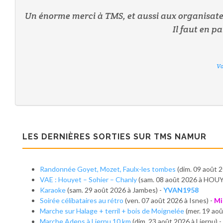
Un énorme merci à TMS, et aussi aux organisateur
Il faut en p
Vo
Vo
Vo
Vo
Vo
Vo
Vo
LES DERNIÈRES SORTIES SUR TMS NAMUR
Randonnée Goyet, Mozet, Faulx-les tombes
(dim. 09 août 
VAE : Houyet – Sohier – Chanly
(sam. 08 août 2026 à HOU
Karaoke
(sam. 29 août 2026 à Jambes) -
YVAN1958
Soirée célibataires au rétro
(ven. 07 août 2026 à Isnes) -
Mi
Marche sur Halage + terril + bois de Moignelée
(mer. 19 ao
Marche Adeps à Liernu 10 km
(dim. 23 août 2026 à Liernu) -