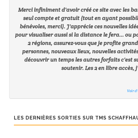
Merci infiniment d'avoir créé ce site avec les b
seul compte et gratuit (tout en ayant possibil
bénévoles, merci). J'apprécie ces nouvelles idée
Voir d
pour visualiser aussi si la distance le fera... ou
Voir d
Voir d
Voir d
Voir d
2 régions, assurez-vous que je profite grand
Voir d
personnes, nouveaux lieux, nouvelles activités. 
découvrir un temps les autres forfaits c'es
soutenir. Les 2 en libre accès,
Voir d
Voir d
LES DERNIÈRES SORTIES SUR TMS SCHAFFHA