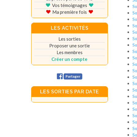
Vos témoignages
So
Ma première fois
So
So
So
LES ACTIVITÉS
So
So
Les sorties
So
Proposer une sortie
So
Les membres
So
Créer un compte
So
So
Partager
So
So
So
LES SORTIES PAR DATE
So
So
So
So
So
So
So