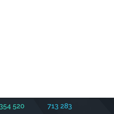
354 520
713 283