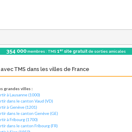
354 000
er
1
site gratuit
membres : TMS
de sorties amicales
r avec TMS dans les villes de France
s grandes villes :
rtir à Lausanne (1000)
rtir dans le canton Vaud (VD)
rtir à Genève (1201)
rtir dans le canton Genève (GE)
rtir à Fribourg (1700)
rtir dans le canton Fribourg (FR)
rtir à Sion (1950)