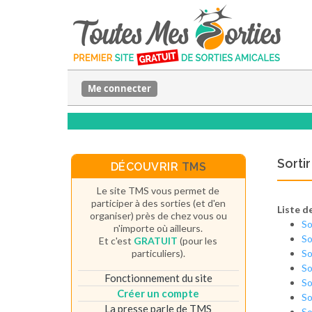
Me connecter
Sorti
DÉCOUVRIR
TMS
Le site TMS vous permet de
participer à des sorties (et d'en
Liste de
organiser) près de chez vous ou
So
n'importe où ailleurs.
So
Et c'est
GRATUIT
(pour les
particuliers).
So
So
Fonctionnement du site
So
Créer un compte
So
La presse parle de TMS
So