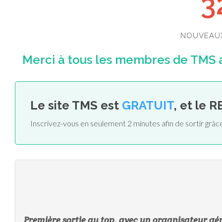
3
NOUVEAU
Merci à tous les membres de TMS ai
Le site TMS est
GRATUIT
, et le 
Inscrivez-vous en seulement 2 minutes afin de sortir grâc
Première sortie au top, avec un organisateur gén