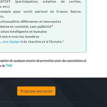
RATUIT
(participation, création de sorties,
, etc.)
compte
pour sortir partout en France, Suisse,
tc.
nctionnalités différentes et innovantes
*
derne et convivial, sans publicité
tion intelligente et humaine
é entre tous les membres
..
une équipe
très réactive et à l'écoute !
exception de quelques encarts de promotion pour des associations et
s de
TMS
Proposer une sortie