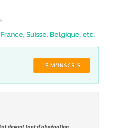
S
rance, Suisse, Belgique, etc.
JE M'INSCRIS
 béat devant tant d'abnégation.