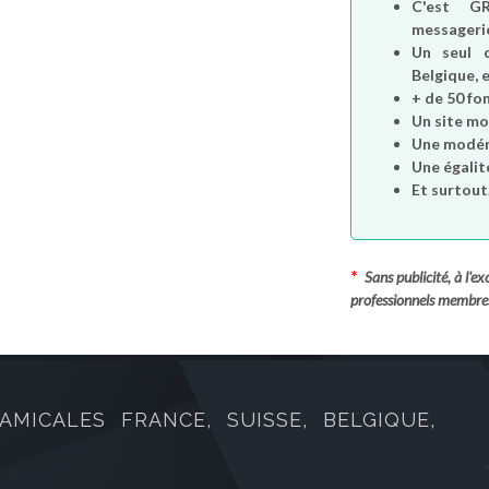
C'est
G
messagerie
Un seul 
Belgique, e
+ de 50 fo
Un site mo
Une modéra
Une égalit
Et surtout.
*
Sans publicité, à l'
professionnels membre
AMICALES FRANCE, SUISSE, BELGIQUE,