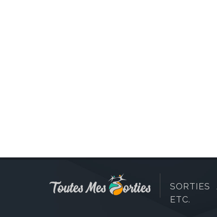
SORTIES 
ETC.