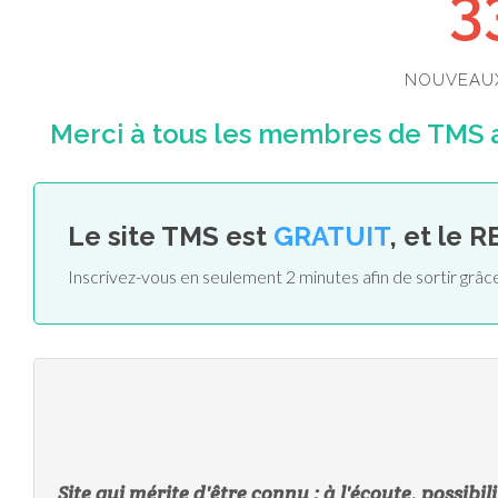
3
NOUVEAU
Merci à tous les membres de TMS ai
Le site TMS est
GRATUIT
, et le 
Inscrivez-vous en seulement 2 minutes afin de sortir grâc
Site qui mérite d'être connu : à l'écoute, possibi