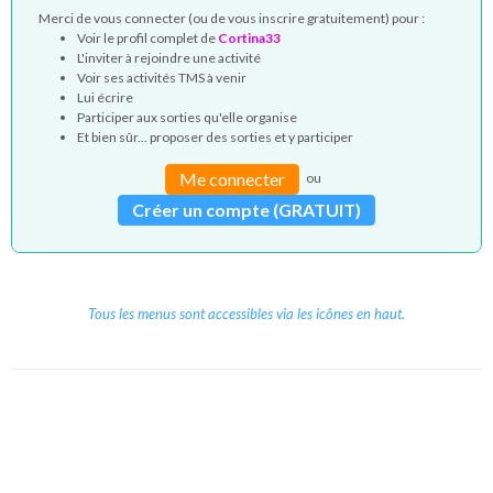
Merci de vous connecter (ou de vous inscrire gratuitement) pour :
Voir le profil complet de
Cortina33
L'inviter à rejoindre une activité
Voir ses activités TMS à venir
Lui écrire
Participer aux sorties qu'elle organise
Et bien sûr... proposer des sorties et y participer
Me connecter
ou
Créer un compte (GRATUIT)
Tous les menus sont accessibles via les icônes en haut.