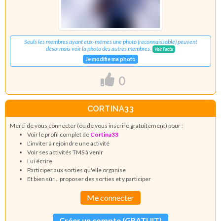
Seuls les membres ayant eux-mêmes une photo (reconnaissable) peuvent
désormais voir la photo des autres membres.
Voir l'actu
Je modifie ma photo
0
CORTINA33
Merci de vous connecter (ou de vous inscrire gratuitement) pour :
Voir le profil complet de
Cortina33
L'inviter à rejoindre une activité
Voir ses activités TMS à venir
Lui écrire
Participer aux sorties qu'elle organise
Et bien sûr... proposer des sorties et y participer
Me connecter
Créer un compte (GRATUIT)