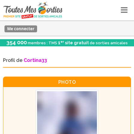
Me connecter
354 000
er
1
site gratuit
membres : TMS
de sorties amicales
Profil de
Cortina33
PHOTO