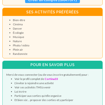
SES ACTIVITÉS PRÉFÉRÉES
Bien-être
Cinéma
Danser
Écologie
Musique
Nature
Photo / vidéo
Plein air
Randonnée
POUR EN SAVOIR PLUS
Merci de vous connecter (ou de vous inscrire gratuitement) pour :
Voir le profil complet de
Cortina33
L'inviter à rejoindre une activité
Voir ses activités TMS à venir
Lui écrire
Participer aux sorties qu'elle organise
Et bien sûr... proposer des sorties et y participer