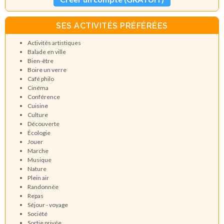
SES ACTIVITÉS PRÉFÉRÉES
Activités artistiques
Balade en ville
Bien-être
Boire un verre
Café philo
Cinéma
Conférence
Cuisine
Culture
Découverte
Écologie
Jouer
Marche
Musique
Nature
Plein air
Randonnée
Repas
Séjour - voyage
Société
Sortie privée