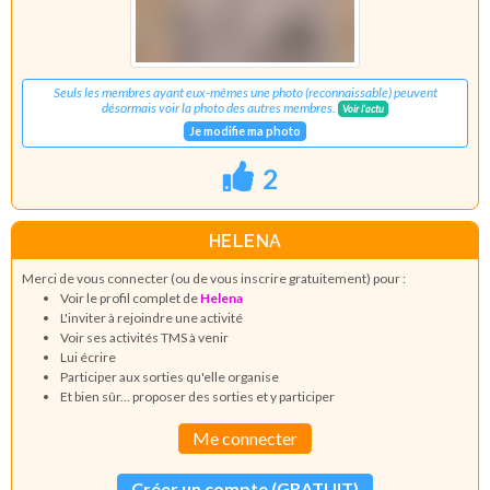
Seuls les membres ayant eux-mêmes une photo (reconnaissable) peuvent
désormais voir la photo des autres membres.
Voir l'actu
Je modifie ma photo
2
HELENA
Merci de vous connecter (ou de vous inscrire gratuitement) pour :
Voir le profil complet de
Helena
L'inviter à rejoindre une activité
Voir ses activités TMS à venir
Lui écrire
Participer aux sorties qu'elle organise
Et bien sûr... proposer des sorties et y participer
Me connecter
Créer un compte (GRATUIT)