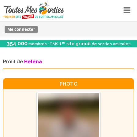
Me connecter
354 000
er
1
site gratuit
membres : TMS
de sorties amicales
Profil de
Helena
PHOTO