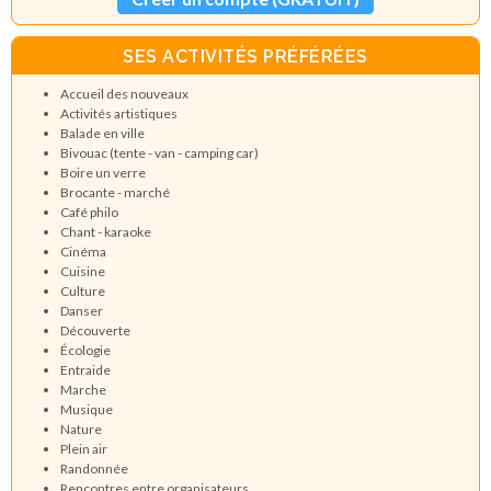
SES ACTIVITÉS PRÉFÉRÉES
Accueil des nouveaux
Activités artistiques
Balade en ville
Bivouac (tente - van - camping car)
Boire un verre
Brocante - marché
Café philo
Chant - karaoke
Cinéma
Cuisine
Culture
Danser
Découverte
Écologie
Entraide
Marche
Musique
Nature
Plein air
Randonnée
Rencontres entre organisateurs