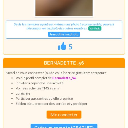
Seuls les membres ayant eux-mêmes une photo (reconnaissable) peuvent
désormais voir la photo des autres membres.
Voir l'actu
Je modifie ma photo
5
BERNADETTE_56
Merci de vous connecter (ou de vous inscrire gratuitement) pour :
Voir le profil complet de
Bernadette_56
L'inviter à rejoindre une activité
Voir ses activités TMS à venir
Lui écrire
Participer aux sorties qu'elle organise
Et bien sûr... proposer des sorties et y participer
Me connecter
Créer un compte (GRATUIT)