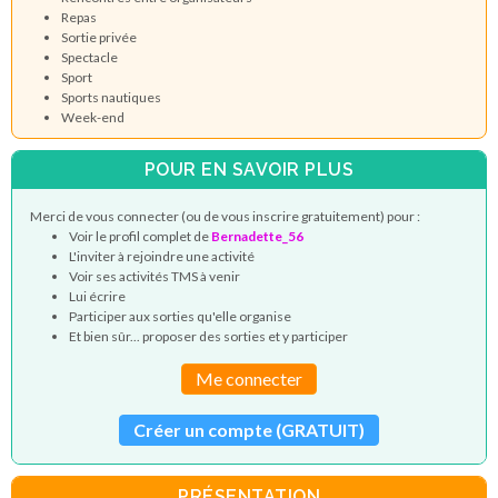
Repas
Sortie privée
Spectacle
Sport
Sports nautiques
Week-end
POUR EN SAVOIR PLUS
Merci de vous connecter (ou de vous inscrire gratuitement) pour :
Voir le profil complet de
Bernadette_56
L'inviter à rejoindre une activité
Voir ses activités TMS à venir
Lui écrire
Participer aux sorties qu'elle organise
Et bien sûr... proposer des sorties et y participer
Me connecter
Créer un compte (GRATUIT)
PRÉSENTATION