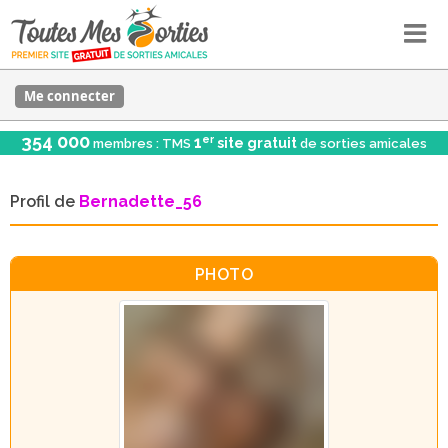
Me connecter
354 000
er
1
site gratuit
membres : TMS
de sorties amicales
Profil de
Bernadette_56
PHOTO