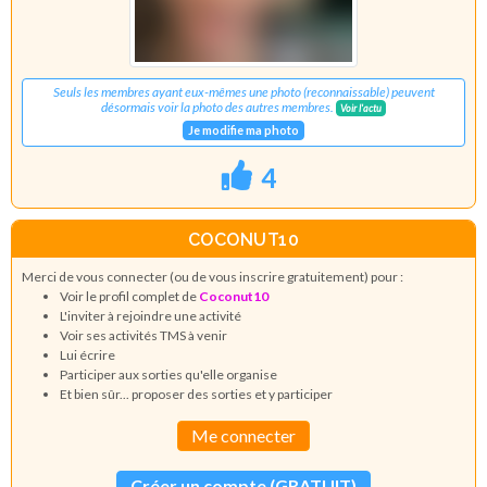
Seuls les membres ayant eux-mêmes une photo (reconnaissable) peuvent
désormais voir la photo des autres membres.
Voir l'actu
Je modifie ma photo
4
COCONUT10
Merci de vous connecter (ou de vous inscrire gratuitement) pour :
Voir le profil complet de
Coconut10
L'inviter à rejoindre une activité
Voir ses activités TMS à venir
Lui écrire
Participer aux sorties qu'elle organise
Et bien sûr... proposer des sorties et y participer
Me connecter
Créer un compte (GRATUIT)