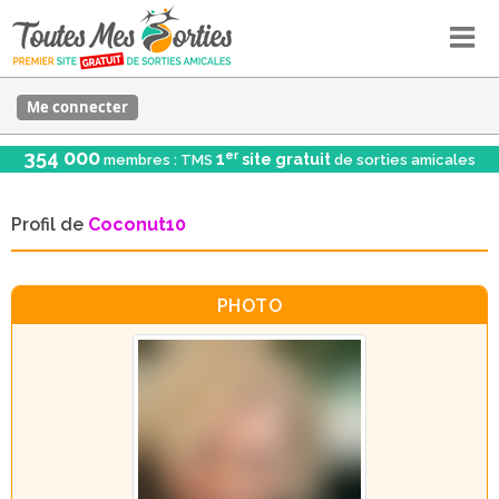
Me connecter
354 000
er
1
site gratuit
membres : TMS
de sorties amicales
Profil de
Coconut10
PHOTO