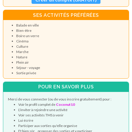
SES ACTIVITÉS PRÉFÉRÉES
Balade en ville
Bien-être
Boire un verre
Cinéma
Culture
Marche
Nature
Plein air
Séjour - voyage
Sortie privée
POUR EN SAVOIR PLUS
Merci de vous connecter (ou de vous inscrire gratuitement) pour :
Voir le profil complet de
Coconut10
L'inviter à rejoindre une activité
Voir ses activités TMS à venir
Lui écrire
Participer aux sorties qu'elle organise
Et bien sûr... proposer des sorties et y participer