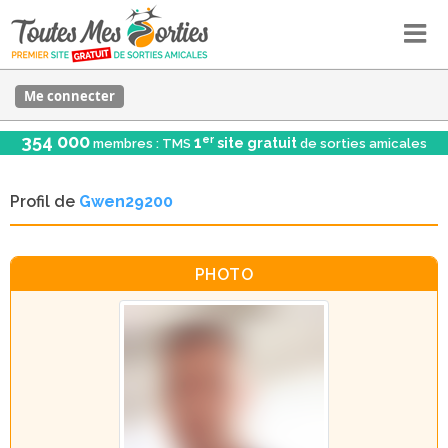
Me connecter
354 000
er
1
site gratuit
membres : TMS
de sorties amicales
Profil de
Gwen29200
PHOTO