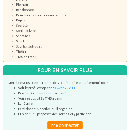
Plein air
Randonnée
Rencontres entre organisateurs
Repas
Société
Sortie privée
Spectacle
Sport
Sports nautiques
Théâtre
TMS en fête !
POUR EN SAVOIR PLUS
Merci de vous connecter (ou de vous inscrire gratuitement) pour :
Voir le profil complet de
Gwen29200
L'inviter à rejoindre une activité
Voir ses activités TMS à venir
Lui écrire
Participer aux sorties qu'il organise
Et bien sûr... proposer des sorties et y participer
Me connecter