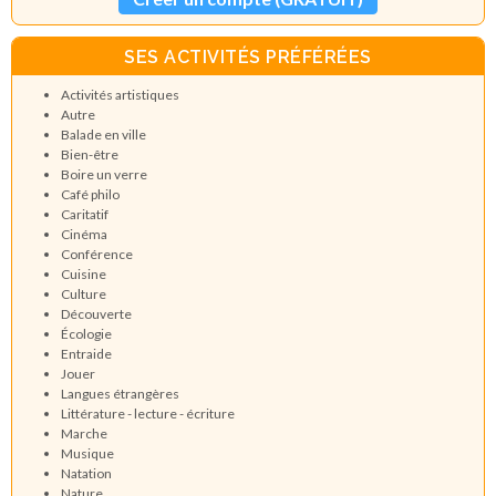
SES ACTIVITÉS PRÉFÉRÉES
Activités artistiques
Autre
Balade en ville
Bien-être
Boire un verre
Café philo
Caritatif
Cinéma
Conférence
Cuisine
Culture
Découverte
Écologie
Entraide
Jouer
Langues étrangères
Littérature - lecture - écriture
Marche
Musique
Natation
Nature