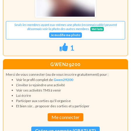
Seuls les membres ayant eux-mêmes une photo (reconnaissable) peuvent
désormais voir la photo des autres membres.
Voir l'actu
Je modifie ma photo
1
GWEN29200
Merci de vous connecter (ou de vous inscrire gratuitement) pour :
Voir le profil complet de
Gwen29200
L'inviter à rejoindre une activité
Voir ses activités TMS à venir
Lui écrire
Participer aux sorties qu'il organise
Et bien sûr... proposer des sorties et y participer
Me connecter
Créer un compte (GRATUIT)