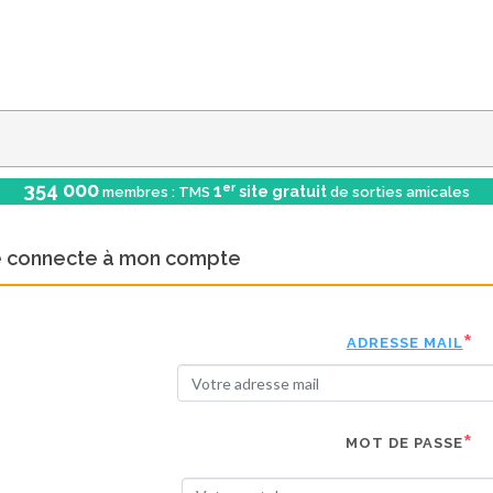
354 000
er
1
site gratuit
membres : TMS
de sorties amicales
e connecte à mon compte
ADRESSE MAIL
MOT DE PASSE