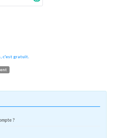
, c'est gratuit.
ment
compte ?