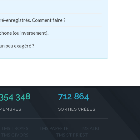
pré-enregistrés. Comment faire ?
phone (ou inversement).
 un peu exagéré ?
354 348
712 864
MEMBRES
SORTIES CRÉÉES
TMS TROYES
TMS PAPEETE
TMS ALBI
TMS GIVORS
TMS ST PRIEST