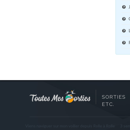
SORTIES 
ETC.
Viens naviguer sur mon voilier depuis Rolle à Rolle
3 se