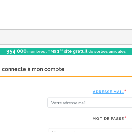
354 000
er
1
site gratuit
membres : TMS
de sorties amicales
e connecte à mon compte
ADRESSE MAIL
MOT DE PASSE