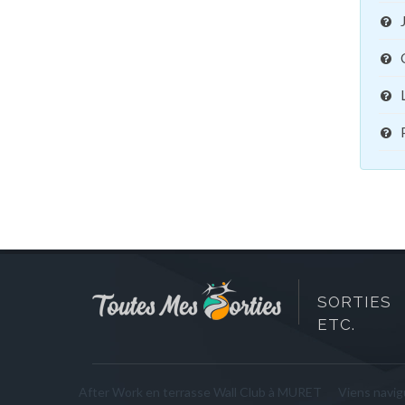
SORTIES 
ETC.
After Work en terrasse Wall Club à MURET
Viens navigu