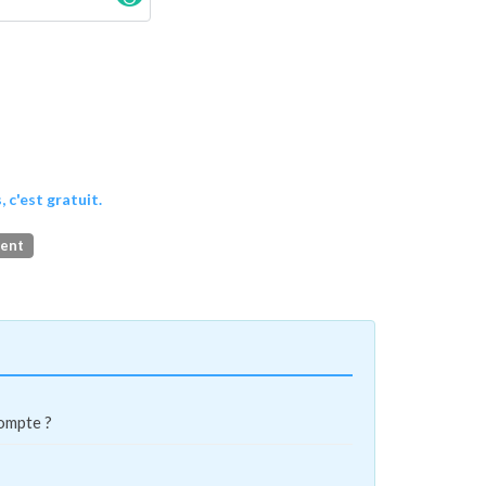
, c'est gratuit.
ment
compte ?