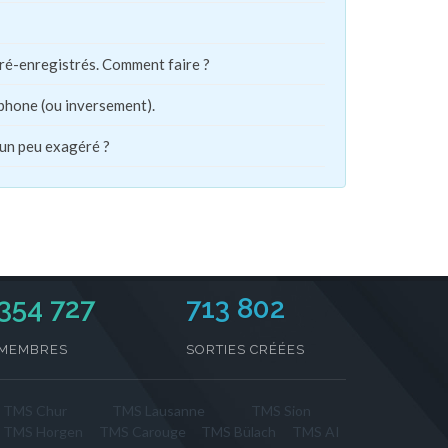
pré-enregistrés. Comment faire ?
phone (ou inversement).
 un peu exagéré ?
354 727
713 802
MEMBRES
SORTIES CRÉÉES
TMS Chur
TMS Lausanne
TMS Sion
TMS Horgen
TMS Carouge
TMS Bülach
TMS AI