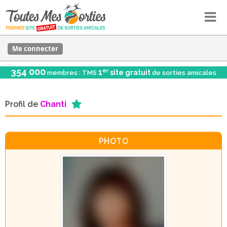
Me connecter
354 000
er
1
site gratuit
membres : TMS
de sorties amicales
Profil de
Chanti
PHOTO