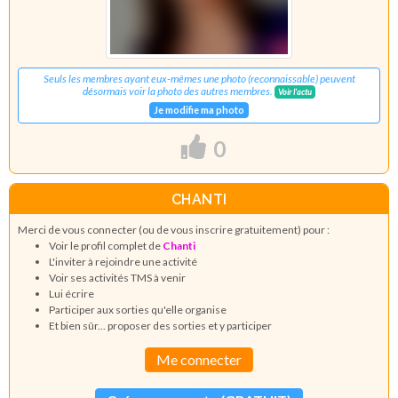
Seuls les membres ayant eux-mêmes une photo (reconnaissable) peuvent
désormais voir la photo des autres membres.
Voir l'actu
Je modifie ma photo
0
CHANTI
Merci de vous connecter (ou de vous inscrire gratuitement) pour :
Voir le profil complet de
Chanti
L'inviter à rejoindre une activité
Voir ses activités TMS à venir
Lui écrire
Participer aux sorties qu'elle organise
Et bien sûr... proposer des sorties et y participer
Me connecter