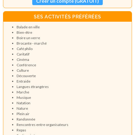
Créer un compte (GRATUIT)
SES ACTIVITÉS PRÉFÉRÉES
Balade en ville
Bien-être
Boire un verre
Brocante - marché
Café philo
Caritatif
Cinéma
Conférence
Culture
Découverte
Entraide
Langues étrangères
Marche
Musique
Natation
Nature
Plein air
Randonnée
Rencontres entre organisateurs
Repas