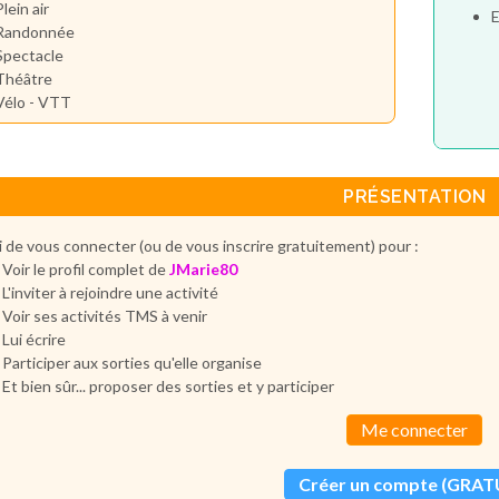
Plein air
E
Randonnée
Spectacle
Théâtre
Vélo - VTT
PRÉSENTATION
 de vous connecter (ou de vous inscrire gratuitement) pour :
Voir le profil complet de
JMarie80
L'inviter à rejoindre une activité
Voir ses activités TMS à venir
Lui écrire
Participer aux sorties qu'elle organise
Et bien sûr... proposer des sorties et y participer
Me connecter
Créer un compte (GRAT