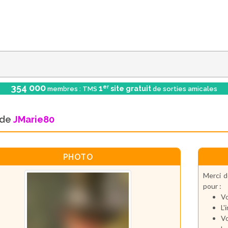
354 000
er
1
site gratuit
membres : TMS
de sorties amicales
l de
JMarie80
PHOTO
Merci d
pour :
Vo
L'
Vo