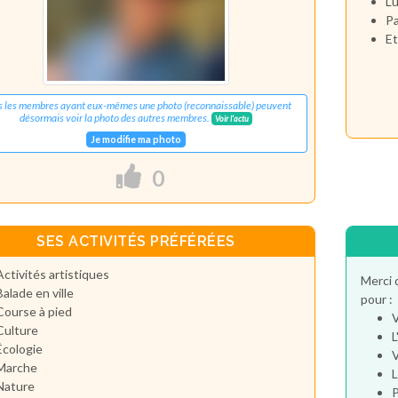
Lu
Pa
Et
s les membres ayant eux-mêmes une photo (reconnaissable) peuvent
désormais voir la photo des autres membres.
Voir l'actu
Je modifie ma photo
0
SES ACTIVITÉS PRÉFÉRÉES
Activités artistiques
Merci 
Balade en ville
pour :
Course à pied
V
Culture
L
Écologie
V
Marche
L
Nature
P