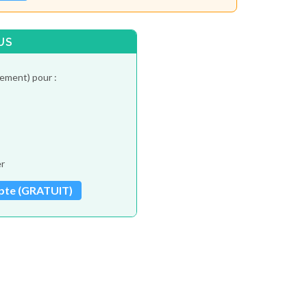
US
tement) pour :
er
pte (GRATUIT)