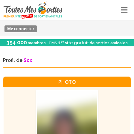
Me connecter
354 000
er
1
site gratuit
membres : TMS
de sorties amicales
Profil de
Scx
PHOTO