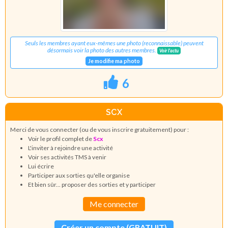
Seuls les membres ayant eux-mêmes une photo (reconnaissable) peuvent
désormais voir la photo des autres membres.
Voir l'actu
Je modifie ma photo
6
SCX
Merci de vous connecter (ou de vous inscrire gratuitement) pour :
Voir le profil complet de
Scx
L'inviter à rejoindre une activité
Voir ses activités TMS à venir
Lui écrire
Participer aux sorties qu'elle organise
Et bien sûr... proposer des sorties et y participer
Me connecter
Créer un compte (GRATUIT)