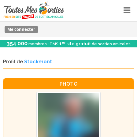
Me connecter
354 000
er
1
site gratuit
membres : TMS
de sorties amicales
Profil de
Stockmont
PHOTO