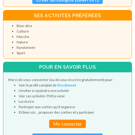
SES ACTIVITÉS PRÉFÉRÉES
Bien-être
Culture
Marche
Nature
Randonnée
Sport
POUR EN SAVOIR PLUS
Merci de vous connecter (ou de vous inscrire gratuitement) pour :
Voir le profil complet de
Stockmont
L'inviter à rejoindre une activité
Voir ses activités TMS à venir
Lui écrire
Participer aux sorties qu'il organise
Et bien sûr... proposer des sorties et y participer
Me connecter