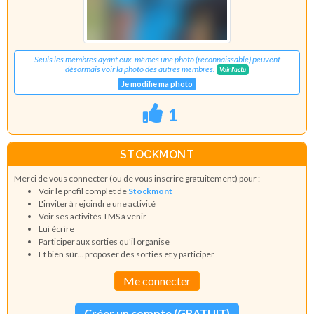
Seuls les membres ayant eux-mêmes une photo (reconnaissable) peuvent
désormais voir la photo des autres membres.
Voir l'actu
Je modifie ma photo
1
STOCKMONT
Merci de vous connecter (ou de vous inscrire gratuitement) pour :
Voir le profil complet de
Stockmont
L'inviter à rejoindre une activité
Voir ses activités TMS à venir
Lui écrire
Participer aux sorties qu'il organise
Et bien sûr... proposer des sorties et y participer
Me connecter
Créer un compte (GRATUIT)