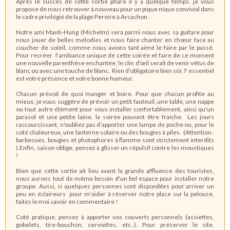
Après le succès de cette sortie phare il y a quelque temps, je vous
propose de nous retrouver à nouveau pour un pique nique convivial dans
le cadre privilégié de la plage Pereire à Arcachon.
Notre ami Manh-Hung (Michelm) sera parmi nous avec sa guitare pour
nous jouer de belles mélodies et nous faire chanter en chœur face au
coucher de soleil, comme nous avions tant aimé le faire par le passé.
Pour recréer l'ambiance unique de cette soirée et faire de ce moment
une nouvelle parenthèse enchantée, le clin d'œil serait de venir vêtus de
blanc ou avec une touche de blanc. Rien d'obligatoire bien sûr, l' essentiel
est votre présence et votre bonne humeur.
Chacun prévoit de quoi manger et boire. Pour que chacun profite au
mieux, je vous suggère de prévoir un petit fauteuil, une table, une nappe
ou tout autre élément pour vous installer confortablement, ainsi qu'un
parasol et une petite laine, la soirée pouvant être fraiche. Les jours
raccourcissant, n'oubliez pas d'apporter une lampe de poche ou, pour le
coté chaleureux, une lanterne solaire ou des bougies à piles. (Attention :
barbecues, bougies et photophores à flamme sont strictement interdits
).Enfin, saison oblige, pensez à glisser un répulsif contre les moustiques
!
Bien que cette sortie ait lieu avant la grande affluence des touristes,
nous aurons tout de même besoin d'un bel espace pour installer notre
groupe. Aussi, si quelques personnes sont disponibles pour arriver un
peu en éclaireurs pour m'aider à réserver notre place sur la pelouse,
faites le moi savoir en commentaire !
Coté pratique, pensez à apporter vos couverts personnels (assiettes,
gobelets, tire-bouchon, serviettes, etc..). Pour préserver le site,