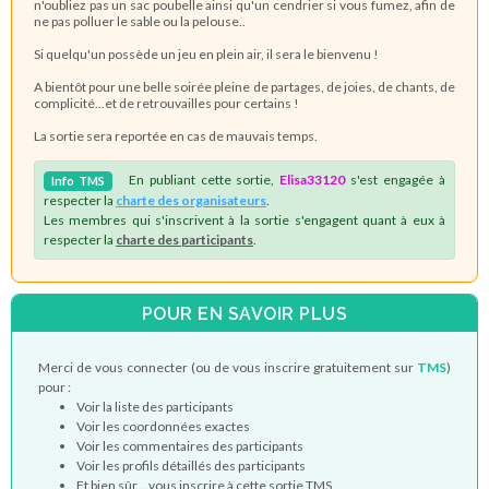
n'oubliez pas un sac poubelle ainsi qu'un cendrier si vous fumez, afin de
ne pas polluer le sable ou la pelouse..
Si quelqu'un possède un jeu en plein air, il sera le bienvenu !
A bientôt pour une belle soirée pleine de partages, de joies, de chants, de
complicité...et de retrouvailles pour certains !
La sortie sera reportée en cas de mauvais temps.
En publiant cette sortie,
Elisa33120
s'est engagée à
Info
TMS
respecter la
charte des organisateurs
.
Les membres qui s'inscrivent à la sortie s'engagent quant à eux à
respecter la
charte des participants
.
POUR EN SAVOIR PLUS
Merci de vous connecter (ou de vous inscrire gratuitement sur
TMS
)
pour :
Voir la liste des participants
Voir les coordonnées exactes
Voir les commentaires des participants
Voir les profils détaillés des participants
Et bien sûr... vous inscrire à cette sortie TMS