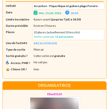
Intitulé
Arcachon - Pique Nique et guitare plage Pereire -
Date
Mer. 15 juil. 2026
18:30
Limite inscription
8 jours avant (
jusqu'au 7 juil. à 18:30
)
Durée prévisible
Environ 5 heures
Places
20 places (actuellement 20 inscrits)
Sortie suivie par
11 personnes
Lieu de l'activité
ARCACHON (33)
Type de sortie
Plein air
Sortie gratuite ?
Cette sortie est
gratuite
Ne sait pas
Access. PMR ?
Chiens OK ?
Non
ORGANISATRICE
Elisa33120