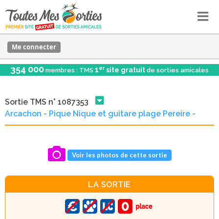
Me connecter
354 000
er
1
site gratuit
membres : TMS
de sorties amicales
Sortie TMS n° 1087353
Arcachon - Pique Nique et guitare plage Pereire -
Voir les photos de cette sortie
LA SORTIE