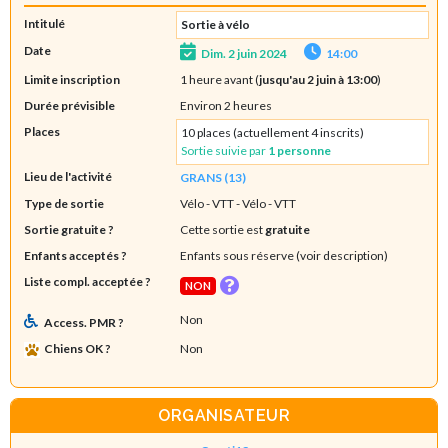
Intitulé
Sortie à vélo
Date
Dim. 2 juin 2024
14:00
Limite inscription
1 heure avant (
jusqu'au 2 juin à 13:00
)
Durée prévisible
Environ 2 heures
Places
10 places (actuellement 4 inscrits)
Sortie suivie par
1 personne
Lieu de l'activité
GRANS (13)
Type de sortie
Vélo - VTT
- Vélo - VTT
Sortie gratuite ?
Cette sortie est
gratuite
Enfants acceptés ?
Enfants sous réserve (voir description)
Liste compl. acceptée ?
NON
Non
Access. PMR ?
Chiens OK ?
Non
ORGANISATEUR