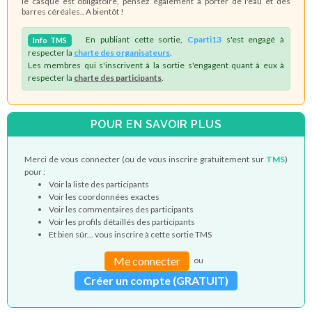
le casque est obligatoire, pensez également à porter de l'eau et des
barres céréales.. A bientôt !
En publiant cette sortie,
Cparti13
s'est engagé à
Info
TMS
respecter la
charte des organisateurs
.
Les membres qui s'inscrivent à la sortie s'engagent quant à eux à
respecter la
charte des participants
.
POUR EN SAVOIR PLUS
Merci de vous connecter (ou de vous inscrire gratuitement sur
TMS
)
pour :
Voir la liste des participants
Voir les coordonnées exactes
Voir les commentaires des participants
Voir les profils détaillés des participants
Et bien sûr... vous inscrire à cette sortie TMS
Me connecter
ou
Créer un compte (GRATUIT)