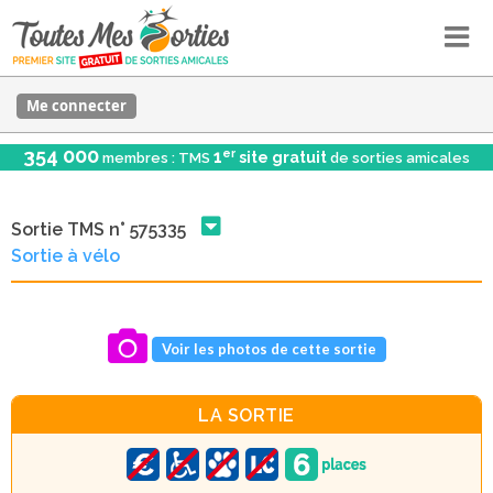
Me connecter
354 000
er
1
site gratuit
membres : TMS
de sorties amicales
Sortie TMS n° 575335
Sortie à vélo
Voir les photos de cette sortie
LA SORTIE