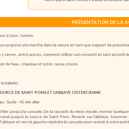
PRÉSENTATION DE LA S
our à tous , toutes,
ous propose une marche dans la nature en tant que support de présenta
 y verrez , entre autres, comment utiliser son ressenti en tant qu'outil d
oir de l'eau , chapeau et votre casse croute.
la ballade :
SOURCE DE SAINT-PONS ET L’ABBAYE CISTERCIENNE
u : facile - 45 min aller
Aller jusqu’à la cascade. De la cascade du vieux moulin, monter quelques e
canal jusqu’à la source de Saint-Pons. Revenir sur l’abbaye, traverser
l’abbaye et vers la gauche rejoindre la cascade pour revenir à votre poin