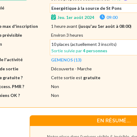
ulé
Energétique à la source de St Pons
Jeu. 1er août 2024
09:00
 max d'inscription
1 heure avant (
jusqu'au 1er août à 08:00
)
 prévisible
Environ 3 heures
es
10 places (actuellement 3 inscrits)
Sortie suivie par
4 personnes
de l'activité
GEMENOS (13)
de sortie
Découverte
- Marche
e gratuite ?
Cette sortie est
gratuite
ccess. PMR ?
Non
hiens OK ?
Non
EN RÉSUMÉ...
Notre place dans l'univers visible & invisible, d