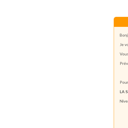
Bonj
Je v
Vous
Prév
Pour 
LA 
Nivea