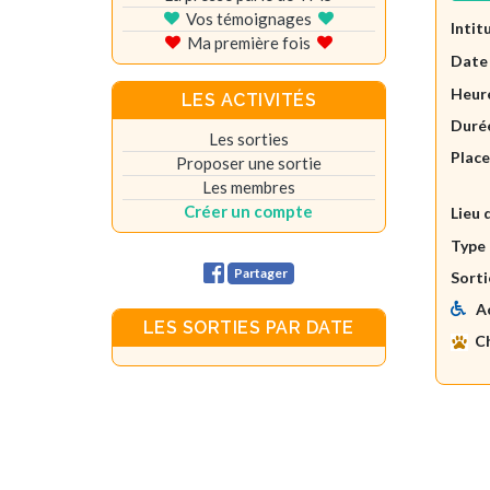
Vos témoignages
Intit
Ma première fois
Date
Heure
LES ACTIVITÉS
Durée
Les sorties
Plac
Proposer une sortie
Les membres
Créer un compte
Lieu 
Type 
Partager
Sorti
A
LES SORTIES PAR DATE
C