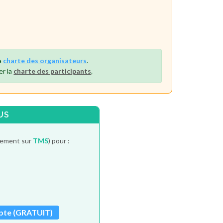
a
charte des organisateurs
.
er la
charte des participants
.
US
itement sur
TMS
) pour :
pte (GRATUIT)