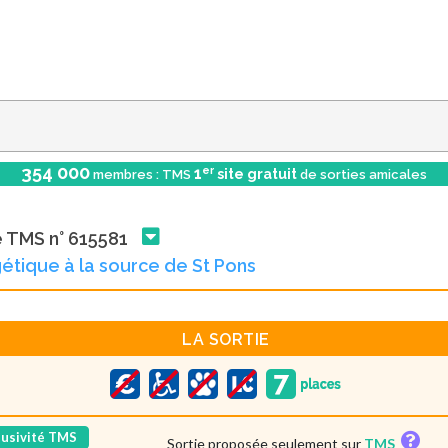
354 000
er
1
site gratuit
membres : TMS
de sorties amicales
e TMS n° 615581
étique à la source de St Pons
LA SORTIE
lusivité TMS
Sortie proposée seulement sur
TMS