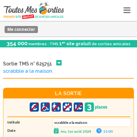
Me connecter
354 000
er
1
site gratuit
membres : TMS
de sorties amicales
Sortie TMS n° 625751
scrabble a la maison
LA SORTIE
Intitulé
scrabble a la maison
Date
Jeu. 1er août 2024
15:00