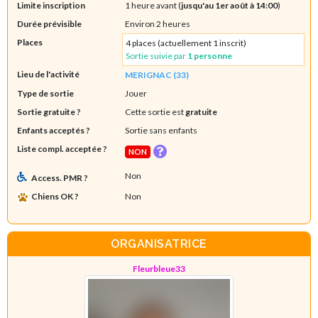
Limite inscription
1 heure avant (
jusqu'au 1er août à 14:00
)
Durée prévisible
Environ 2 heures
Places
4 places (actuellement 1 inscrit)
Sortie suivie par
1 personne
Lieu de l'activité
MERIGNAC (33)
Type de sortie
Jouer
Sortie gratuite ?
Cette sortie est
gratuite
Enfants acceptés ?
Sortie sans enfants
Liste compl. acceptée ?
NON
Non
Access. PMR ?
Chiens OK ?
Non
ORGANISATRICE
Fleurbleue33