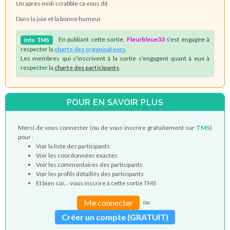
Un apres midi scrabble ca vous dit
Dans la joie et la bonne humeur
En publiant cette sortie,
Fleurbleue33
s'est engagée à
Info
TMS
respecter la
charte des organisateurs
.
Les membres qui s'inscrivent à la sortie s'engagent quant à eux à
respecter la
charte des participants
.
POUR EN SAVOIR PLUS
Merci de vous connecter (ou de vous inscrire gratuitement sur
TMS
)
pour :
Voir la liste des participants
Voir les coordonnées exactes
Voir les commentaires des participants
Voir les profils détaillés des participants
Et bien sûr... vous inscrire à cette sortie TMS
Me connecter
ou
Créer un compte (GRATUIT)