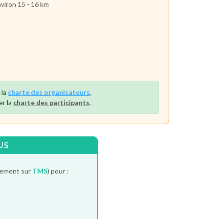
nviron 15 - 16 km
 la
charte des organisateurs
.
er la
charte des participants
.
US
itement sur
TMS
) pour :