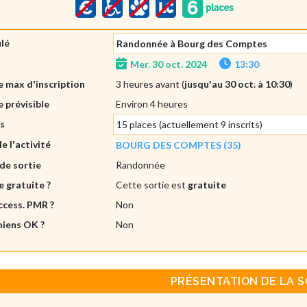
ulé
Randonnée à Bourg des Comptes
Mer. 30 oct. 2024
13:30
 max d'inscription
3 heures avant (
jusqu'au 30 oct. à 10:30
)
 prévisible
Environ 4 heures
es
15 places (actuellement 9 inscrits)
de l'activité
BOURG DES COMPTES (35)
de sortie
Randonnée
e gratuite ?
Cette sortie est
gratuite
ccess. PMR ?
Non
hiens OK ?
Non
PRÉSENTATION DE LA S