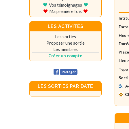
Vos témoignages
Ma première fois
Intit
LES ACTIVITÉS
Date
Heure
Les sorties
Proposer une sortie
Durée
Les membres
Plac
Créer un compte
Lieu 
Type 
Partager
Sorti
A
LES SORTIES PAR DATE
C