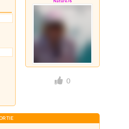
Nature76
0
ORTIE