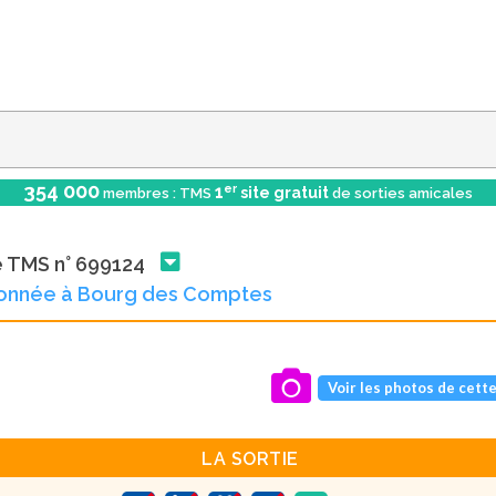
354 000
er
1
site gratuit
membres : TMS
de sorties amicales
e TMS n° 699124
onnée à Bourg des Comptes
Voir les photos de cette
LA SORTIE