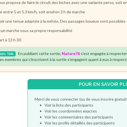
ous propose de faire le circuit des biches avec une variante perso, soit e
re entre 5 et 5.3 km/h, soit environ 3 h de marche
oir une tenue adaptée à la météo. Des passages boueux sont possibles
un marche sous sa propre responsabilité
rt à 13 h 30
En publiant cette sortie,
Nature76
s'est engagée à respecter
Info
TMS
es membres qui s'inscrivent à la sortie s'engagent quant à eux à respect
POUR EN SAVOIR PL
Merci de vous connecter (ou de vous inscrire gratu
Voir la liste des participants
Voir les coordonnées exactes
Voir les commentaires des participants
Voir les profils détaillés des participants