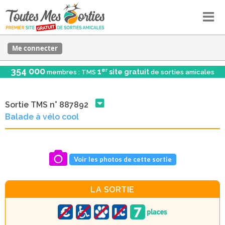
Me connecter
354 000
er
1
site gratuit
membres : TMS
de sorties amicales
Sortie TMS n° 887892
Balade à vélo cool
Voir les photos de cette sortie
LA SORTIE