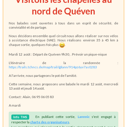
nord de Quéven
Nos balades sont ouvertes à tous dans un esprit de sécurité, de
convivialité et de partage.
Nous décidons ensemble quel circuit nous allons réaliser sur nos vélos
à assistance électrique (VAE). Nous réalisons environ 35 à 45 km à
chaque sortie, quelques fois plus
.
Mardi 12 août : Départ de Quéven 9h30, . Prévoir un pique-nique
L'itinéraire de la randonnée :
https://trails.tchncs.de/map/trail/@lann/914pz6yv7as0283
A l'arrivée, nous partageons le pot de l'amitié.
Cette semaine, nous proposons une balade le mardi 12 août, mercredi
13 août et jeudi 14 août.
Contact : Alain, 06 95 06 05 83
A mardi
En publiant cette sortie,
Lannnic
s'est engagé à
Info
TMS
respecter la
charte des organisateurs
.