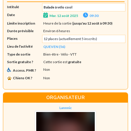
Intitulé
Balade à vélo cool
Date
Mar. 12 août 2025
09:30
Limite inscription
Heure de la sortie (
jusqu'au 12 août à 09:30
)
Durée prévisible
Environ 6 heures
Places
12 places (actuellement 5 inscrits)
Lieu de l'activité
QUEVEN (56)
Type de sortie
Bien-être
- Vélo - VTT
Sortie gratuite ?
Cette sortie est
gratuite
Non
Access. PMR ?
Chiens OK ?
Non
ORGANISATEUR
Lannnic